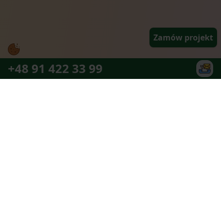
Zamów projekt
+48 91 422 33 99
Najlepszy zespół partnerów jaki można
sobie wymarzyć