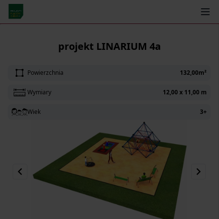
← Powrót
projekt LINARIUM 4a
Powierzchnia
132,00m²
Wymiary
12,00 x 11,00 m
Wiek
3+