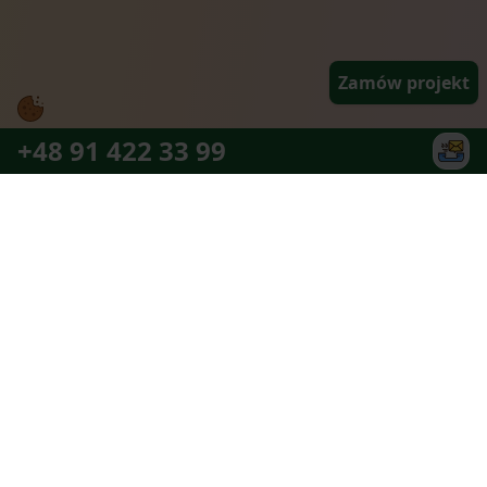
Zamów projekt
+48 91 422 33 99
Najlepszy zespół partnerów jaki można
sobie wymarzyć