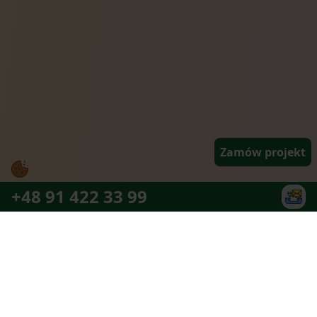
Zamów projekt
+48 91 422 33 99
Najlepszy zespół partnerów jaki można
sobie wymarzyć