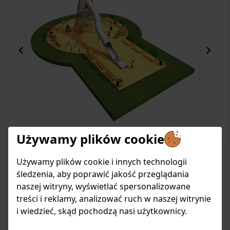
Używamy plików cookie
projekt WIEŻA WIDOKOWA 5
Item
Używamy plików cookie i innych technologii
21
INTER PLAY STUDIO
śledzenia, aby poprawić jakość przeglądania
of
Zaprojektuj Plac Zabaw
naszej witryny, wyświetlać spersonalizowane
135
treści i reklamy, analizować ruch w naszej witrynie
Pobierz pliki projektu!
i wiedzieć, skąd pochodzą nasi użytkownicy.