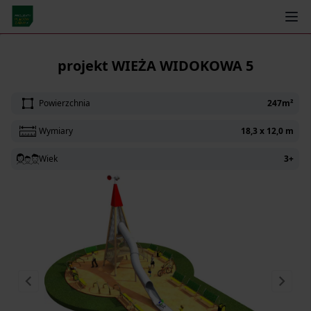
← Powrót
projekt WIEŻA WIDOKOWA 5
Powierzchnia
247m²
Wymiary
18,3 x 12,0 m
Wiek
3+