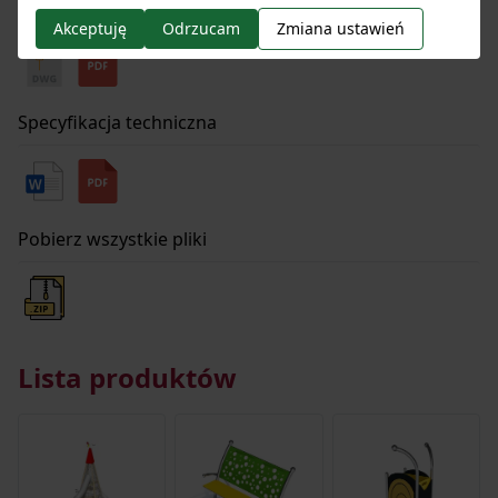
Rysunki techniczne
Akceptuję
Odrzucam
Zmiana ustawień
Specyfikacja techniczna
Pobierz wszystkie pliki
Lista produktów