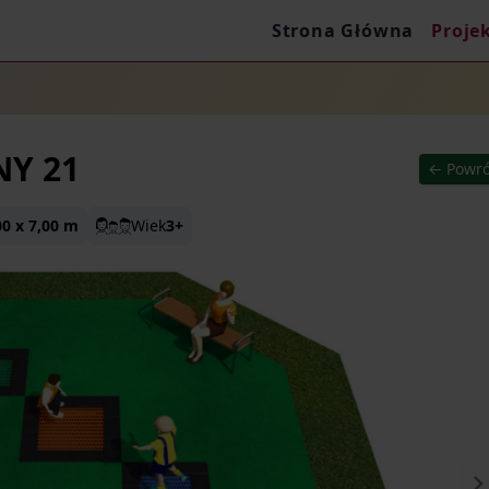
Strona Główna
Proje
NY 21
← Powró
00 x 7,00 m
Wiek
3+