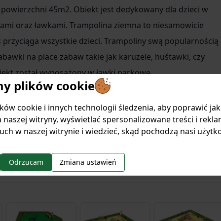
powierzchni 45m2. Obiekt jest dedykowany dla dzieci w
inami oraz ławkami. Trampolina ziemna to niesamowicie
 przyciąga wszystkie dzieci. Trampoliny swą popularnością
abawki na place zabaw takie jak karuzele, huśtawki, czy
jekt został wyposażony w ławki parkowe.
 plików cookie
nsultacji projektu, prześlemy kosztorys zawierający
ów cookie i innych technologii śledzenia, aby poprawić ja
 naszej witryny, wyświetlać spersonalizowane treści i rekla
uch w naszej witrynie i wiedzieć, skąd pochodzą nasi użytk
Odrzucam
Zmiana ustawień