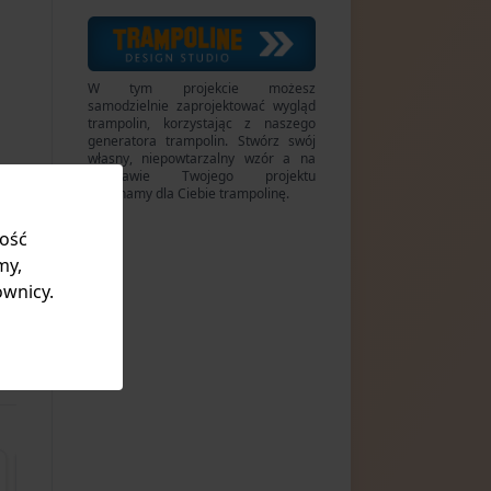
W tym projekcie możesz
samodzielnie zaprojektować wygląd
trampolin, korzystając z naszego
generatora trampolin. Stwórz swój
własny, niepowtarzalny wzór a na
podstawie Twojego projektu
wykonamy dla Ciebie trampolinę.
kość
my,
ownicy.