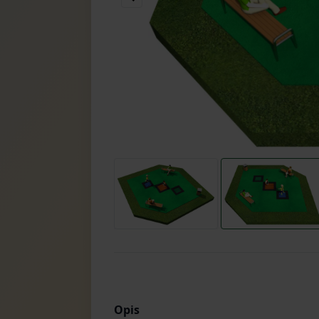
Item
2
of
2
Item
1
of
2
Opis