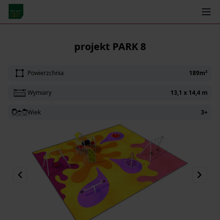
← Powrót
projekt PARK 8
Powierzchnia
189m²
Wymiary
13,1 x 14,4 m
Wiek
3+