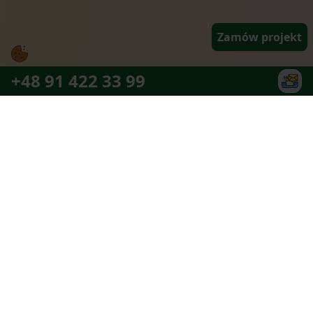
Zamów projekt
+48 91 422 33 99
Najlepszy zespół partnerów jaki można
sobie wymarzyć