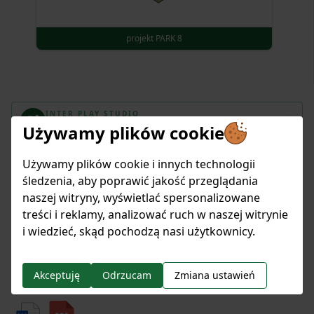
projekt PARK 8
Item
61
INTER PLAY STUDIO
of
Zaprojektuj Plac Zabaw
Używamy plików cookie
135
Pobierz pliki projektu!
Używamy plików cookie i innych technologii
śledzenia, aby poprawić jakość przeglądania
naszej witryny, wyświetlać spersonalizowane
Rysunki techniczne
treści i reklamy, analizować ruch w naszej witrynie
i wiedzieć, skąd pochodzą nasi użytkownicy.
Akceptuję
Odrzucam
Zmiana ustawień
Specyfikacja techniczna