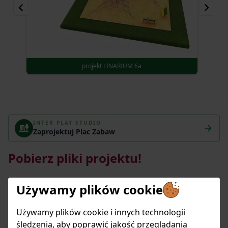
projekt LINARIUM 6a
Item
116
INTER PLAY STUDIO
of
Zaprojektuj Plac Zabaw
135
Pobierz pliki projektu!
Używamy plików cookie
Rysunki techniczne
Używamy plików cookie i innych technologii
śledzenia, aby poprawić jakość przeglądania