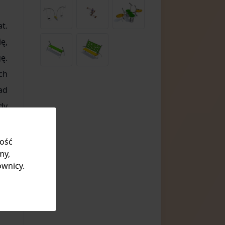
t.
ę,
ę.
ch
ad
dy
kość
my,
ownicy.