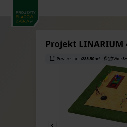
Projekt LINARIUM 
Powierzchnia
285,50m²
Wiek
3+