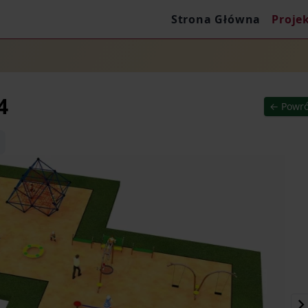
Strona Główna
Proje
4
← Powró