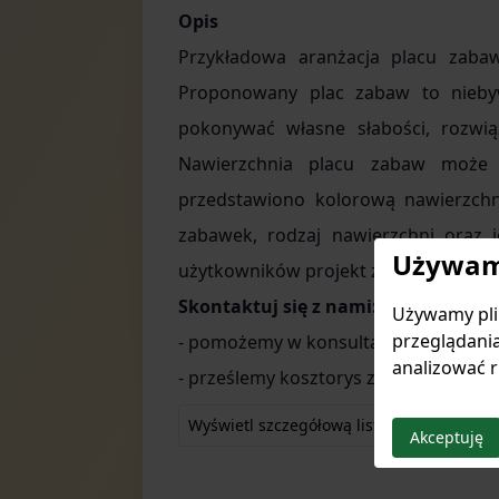
Opis
Przykładowa aranżacja placu zaba
Proponowany plac zabaw to niebywa
pokonywać własne słabości, rozwi
Nawierzchnia placu zabaw może 
przedstawiono kolorową nawierzchni
zabawek, rodzaj nawierzchni oraz 
Używamy
użytkowników projekt został wyposaż
Skontaktuj się z nami:
Używamy plik
przeglądania
- pomożemy w konsultacji projektu;
analizować r
- prześlemy kosztorys zawierający za
Wyświetl szczegółową listę produktów
Akceptuję