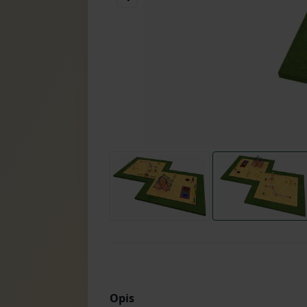
Item
2
of
4
Item
1
of
4
Opis