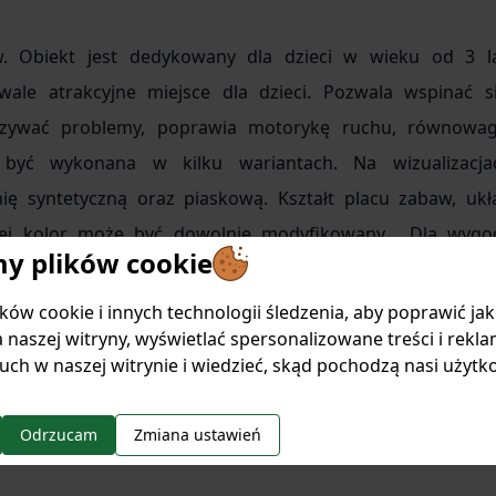
w. Obiekt jest dedykowany dla dzieci w wieku od 3 la
le atrakcyjne miejsce dla dzieci. Pozwala wspinać si
ązywać problemy, poprawia motorykę ruchu, równowag
być wykonana w kilku wariantach. Na wizualizacja
ę syntetyczną oraz piaskową. Kształt placu zabaw, ukł
jej kolor może być dowolnie modyfikowany.
Dla wygo
 plików cookie
ony w ławki parkowe.
ów cookie i innych technologii śledzenia, aby poprawić ja
 naszej witryny, wyświetlać spersonalizowane treści i rekla
uch w naszej witrynie i wiedzieć, skąd pochodzą nasi użytk
stosowane rozwiązania.
Odrzucam
Zmiana ustawień