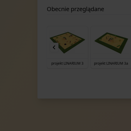
Obecnie przeglądane
projekt LINARIUM 2a
projekt LINARIUM 3
projekt LINARIUM 3a
Item
109
of
135