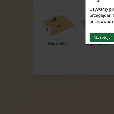
Używamy plik
przeglądania
analizować r
Akceptuję
projekt PARK 20
Projekt AKRA 1
Projekt AKRA 2
Item
43
of
135