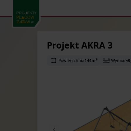
Projekt AKRA 3
Powierzchnia
144m²
Wymiary
9