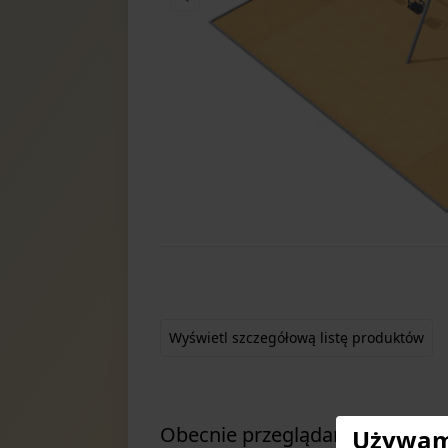
Item
1
of
1
Wyświetl szczegółową listę produktów
Obecnie przeglądane
Używamy