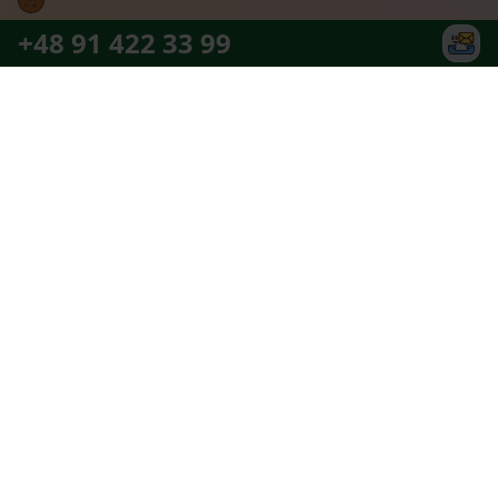
+48 91 422 33 99
Najlepszy zespół partnerów jaki można
sobie wymarzyć