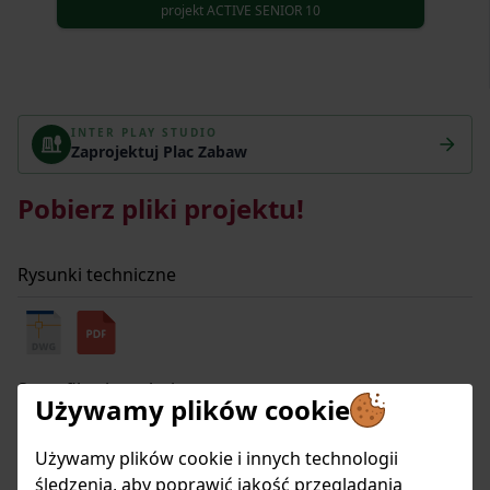
projekt ACTIVE SENIOR 10
Item
126
INTER PLAY STUDIO
of
Zaprojektuj Plac Zabaw
135
Pobierz pliki projektu!
Rysunki techniczne
Specyfikacja techniczna
Używamy plików cookie
Używamy plików cookie i innych technologii
śledzenia, aby poprawić jakość przeglądania