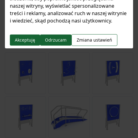
Pobierz wszystkie pliki
naszej witryny, wyświetlać spersonalizowane
treści i reklamy, analizować ruch w naszej witrynie
i wiedzieć, skąd pochodzą nasi użytkownicy.
Akceptuję
Odrzucam
Zmiana ustawień
Lista produktów