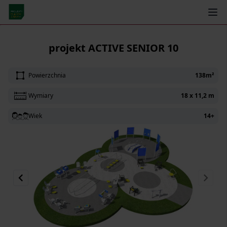
← Powrót
projekt ACTIVE SENIOR 10
Powierzchnia
138m²
Wymiary
18 x 11,2 m
Wiek
14+