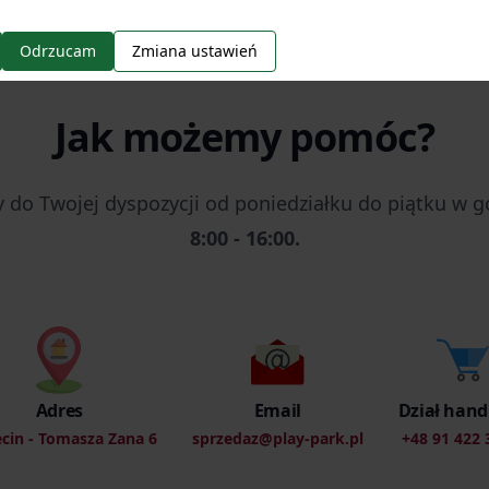
Odrzucam
Zmiana ustawień
Jak możemy pomóc?
 do Twojej dyspozycji od poniedziałku do piątku w 
8:00 - 16:00.
Adres
Email
Dział han
ecin - Tomasza Zana 6
sprzedaz@play-park.pl
+48 91 422 