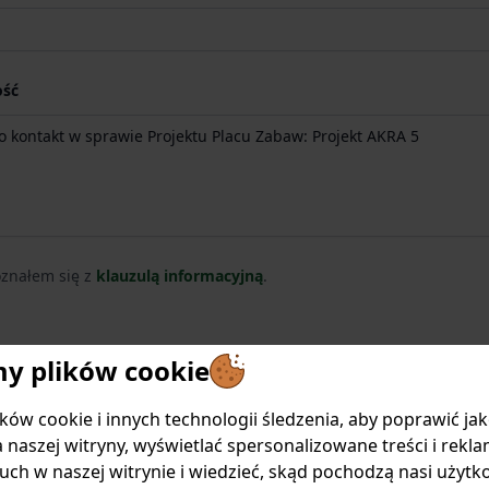
ść
znałem się z
klauzulą informacyjną
.
 policies
 plików cookie
Wyślij
ów cookie i innych technologii śledzenia, aby poprawić ja
is protected by reCAPTCHA and the Google
Privacy Policy
and
Terms of Service
appl
 naszej witryny, wyświetlać spersonalizowane treści i rekla
uch w naszej witrynie i wiedzieć, skąd pochodzą nasi użytk