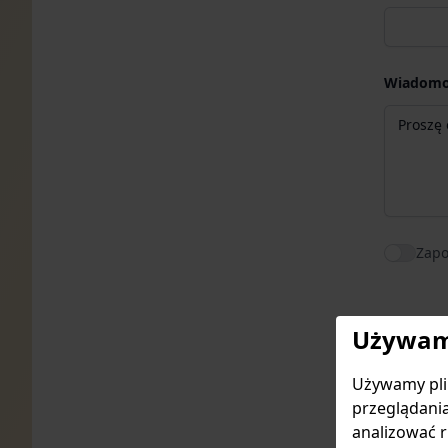
Wiadomo
Zapo
Agree to
Używamy
Używamy plik
This site 
przeglądania
analizować r