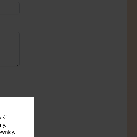
kość
y.
my,
ownicy.