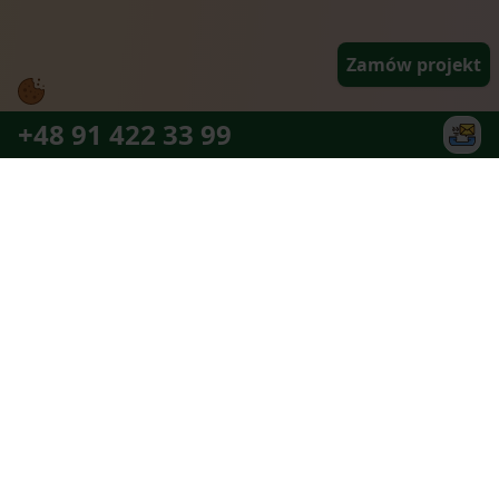
Zamów projekt
+48 91 422 33 99
Najlepszy zespół partnerów jaki można
sobie wymarzyć