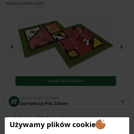
Kategoria integracyjne
projekt INTEGRADO 3
Item
7
INTER PLAY STUDIO
of
Zaprojektuj Plac Zabaw
20
Pobierz pliki projektu!
Używamy plików cookie