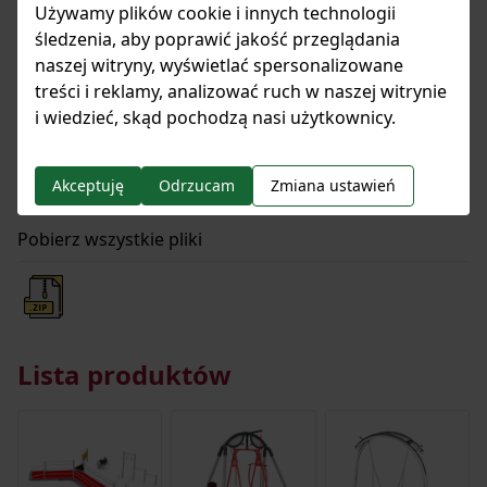
Rysunki techniczne
Używamy plików cookie i innych technologii
śledzenia, aby poprawić jakość przeglądania
naszej witryny, wyświetlać spersonalizowane
treści i reklamy, analizować ruch w naszej witrynie
i wiedzieć, skąd pochodzą nasi użytkownicy.
Specyfikacja techniczna
Akceptuję
Odrzucam
Zmiana ustawień
Pobierz wszystkie pliki
Lista produktów