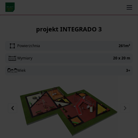
← Powrót
projekt INTEGRADO 3
Powierzchnia
261m²
Wymiary
20 x 20 m
Wiek
3+