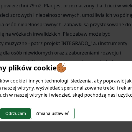
powierzchni 79m2. Plac jest przeznaczony dla dzieci w wie
dzieci zdrowych i niepełnosprawnych, umożliwia ich wspóln
nia osób niepełnosprawnych. Zabawki są przystosowane do
się na wózkach inwalidzkich. Plac zabaw może być
y muzyczne - patrz projekt INTEGRADO_1a. (Instrumenty
ę dla osób niewidomych oraz z zaburzeniami rozwoju i
 nerwowego). Nawierzchnia placu zabaw może być
 plików cookie
ualizacjach przedstawiono kolorową nawierzchnię
ów cookie i innych technologii śledzenia, aby poprawić ja
ad zabawek, rodzaj nawierzchni oraz jej kolor może być
 naszej witryny, wyświetlać spersonalizowane treści i rekla
ę z nami: - pomożemy w konsultacji projektu - prześlemy
uch w naszej witrynie i wiedzieć, skąd pochodzą nasi użytk
rozwiązania.
Odrzucam
Zmiana ustawień