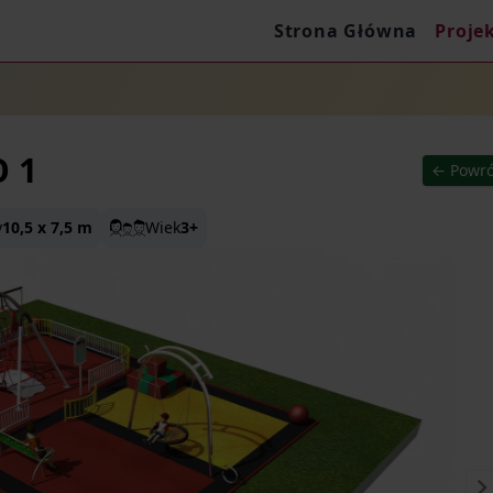
Strona Główna
Proje
O 1
← Powró
y
10,5 x 7,5 m
Wiek
3+