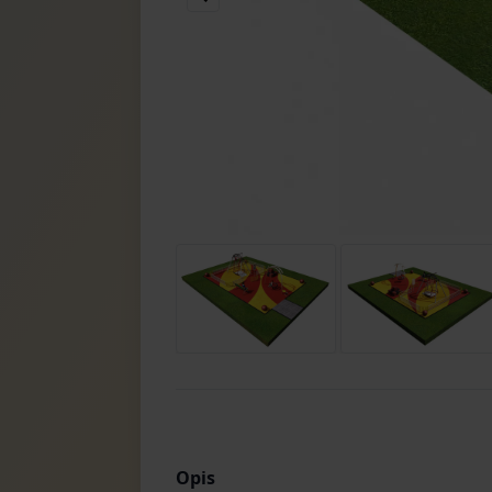
Item
3
of
3
Item
1
of
3
Opis