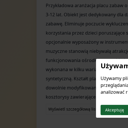
Przykładowa aranżacja placu zabaw o 
3-12 lat. Obiekt jest dedykowany dla 
zabawę. Eliminuje poczucie wyklucze
korzystania przez dzieci poruszające 
opcjonalnie wyposażony w instrument
muzyczne stanowią niebywałą atrakcj
funkcjonowania ośrodkowego układu
Używamy
wykonana w kilku wariantach. Na wiz
Używamy plik
syntetyczną. Kształt placu zabaw, ukł
przeglądania
dowolnie modyfikowany. Skontaktuj si
analizować r
kosztorysy zawierające zastosowane 
Wyświetl szczegółową listę produktów
Akceptuję