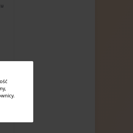
ku
ą
kość
my,
ownicy.