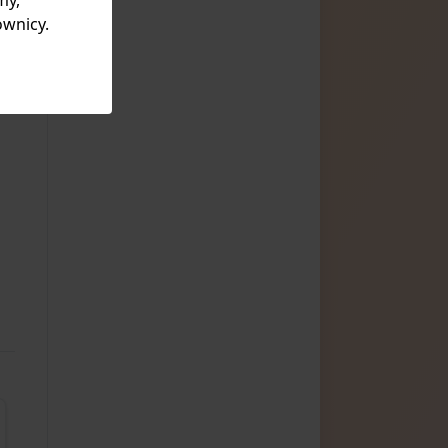
my,
ownicy.