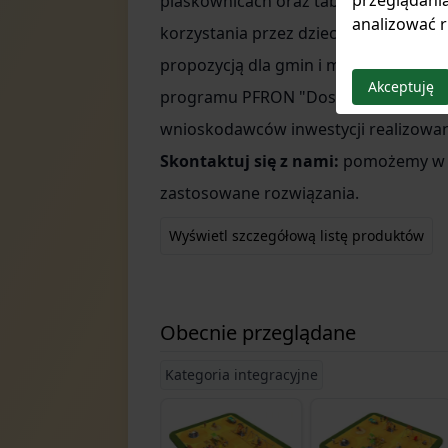
przeglądania
piaskownicach oraz tablicami sensor
analizować r
korzystania przez dzieci poruszające 
propozycją dla gmin i miast planując
Akceptuję
programu PFRON "Dostępna przestrze
wnioskodawców inwestycji realizowa
Skontaktuj się z nami:
pomożemy w ko
zastosowane rozwiązania.
Wyświetl szczegółową listę produktów
Obecnie przeglądane
Kategoria integracyjne