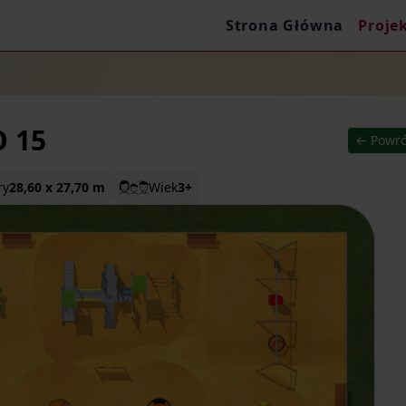
Strona Główna
Proje
O 15
← Powró
ry
28,60 x 27,70 m
Wiek
3+