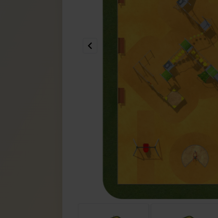
Item
3