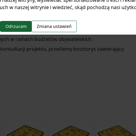
 naszej witryny, wyświetlać spersonalizowane treści i rekla
ycznymi. Większość zabawek przystosowanych jest do
uch w naszej witrynie i wiedzieć, skąd pochodzą nasi użytk
się na wózkach inwalidzkich. Projekt jest doskonałą
ych budowę integracyjnego placu zabaw - np. w ramach
Odrzucam
Zmiana ustawień
ń" oraz stanowi również gotowe rozwiązanie dla
nych w ramach budżetów obywatelskich.
nsultacji projektu, prześlemy kosztorys zawierający