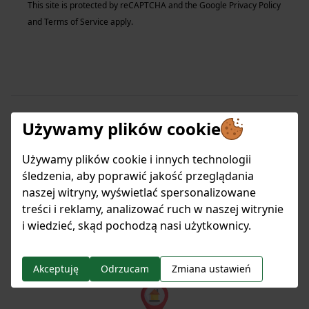
This site is protected by reCAPTCHA and the Google
Privacy Policy
and
Terms of Service
apply.
Używamy plików cookie
Jak możemy pomóc?
Używamy plików cookie i innych technologii
śledzenia, aby poprawić jakość przeglądania
Jesteśmy do Twojej dyspozycji od poniedziałku
naszej witryny, wyświetlać spersonalizowane
do piątku w godzinach
treści i reklamy, analizować ruch w naszej witrynie
8:00 - 16:00.
i wiedzieć, skąd pochodzą nasi użytkownicy.
Akceptuję
Odrzucam
Zmiana ustawień