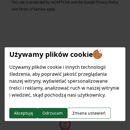
This site is protected by reCAPTCHA and the Google
Privacy Policy
and
Terms of Service
apply.
Używamy plików cookie
Jak możemy pomóc?
Używamy plików cookie i innych technologii
śledzenia, aby poprawić jakość przeglądania
Jesteśmy do Twojej dyspozycji od poniedziałku
naszej witryny, wyświetlać spersonalizowane
do piątku w godzinach
treści i reklamy, analizować ruch w naszej witrynie
8:00 - 16:00.
i wiedzieć, skąd pochodzą nasi użytkownicy.
Akceptuję
Odrzucam
Zmiana ustawień