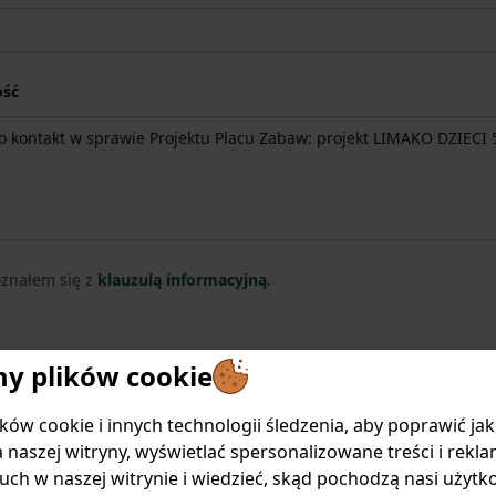
ść
znałem się z
klauzulą informacyjną
.
 policies
 plików cookie
Wyślij
ów cookie i innych technologii śledzenia, aby poprawić ja
is protected by reCAPTCHA and the Google
Privacy Policy
and
Terms of Service
appl
 naszej witryny, wyświetlać spersonalizowane treści i rekla
uch w naszej witrynie i wiedzieć, skąd pochodzą nasi użytk